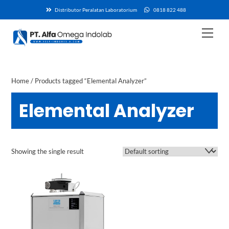
Skip
Distributor Peralatan Laboratorium
0818 822 488
to
content
Men
Home
/ Products tagged “Elemental Analyzer”
Elemental Analyzer
Showing the single result